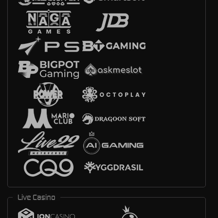
Live Casino