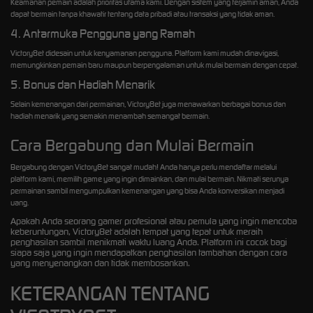
Keamanan pemain adalah prioritas utama kami. Dengan sistem yang terjamin aman, Anda
dapat bermain tanpa khawatir tentang data pribadi atau transaksi yang tidak aman.
4. Antarmuka Pengguna yang Ramah
Victory8et didesain untuk kenyamanan pengguna. Platform kami mudah dinavigasi,
memungkinkan pemain baru maupun berpengalaman untuk mulai bermain dengan cepat.
5. Bonus dan Hadiah Menarik
Selain kemenangan dari permainan, Victory8et juga menawarkan berbagai bonus dan
hadiah menarik yang semakin menambah semangat bermain.
Cara Bergabung dan Mulai Bermain
Bergabung dengan Victory8et sangat mudah! Anda hanya perlu mendaftar melalui
platform kami, memilih game yang ingin dimainkan, dan mulai bermain. Nikmati serunya
permainan sambil mengumpulkan kemenangan yang bisa Anda konversikan menjadi
uang.
Apakah Anda seorang gamer profesional atau pemula yang ingin mencoba
keberuntungan, Victory8et adalah tempat yang tepat untuk meraih
penghasilan sambil menikmati waktu luang Anda. Platform ini cocok bagi
siapa saja yang ingin mendapatkan penghasilan tambahan dengan cara
yang menyenangkan dan tidak membosankan.
KETERANGAN TENTANG