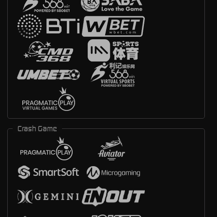
Crash Game