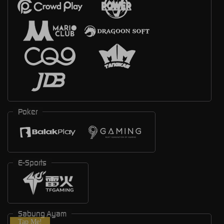
Poker
E-Sports
Sabung Ayam
Tap Me!