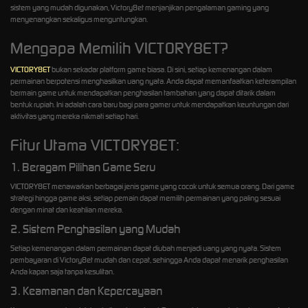
sistem yang mudah digunakan, Victory8et menjanjikan pengalaman gaming yang
menyenangkan sekaligus menguntungkan.
Mengapa Memilih VICTORY8ET?
VICTORY8ET
bukan sekadar platform game biasa. Di sini, setiap kemenangan dalam
permainan berpotensi menghasilkan uang nyata. Anda dapat memanfaatkan keterampilan
bermain game untuk mendapatkan penghasilan tambahan yang dapat ditarik dalam
bentuk rupiah. Ini adalah cara baru bagi para gamer untuk mendapatkan keuntungan dari
aktivitas yang mereka nikmati setiap hari.
Fitur Utama VICTORY8ET:
1. Beragam Pilihan Game Seru
VICTORY8ET menawarkan berbagai jenis game yang cocok untuk semua orang. Dari game
strategi hingga game aksi, setiap pemain dapat memilih permainan yang paling sesuai
dengan minat dan keahlian mereka.
2. Sistem Penghasilan yang Mudah
Setiap kemenangan dalam permainan dapat diubah menjadi uang yang nyata. Sistem
pembayaran di Victory8et mudah dan cepat, sehingga Anda dapat menarik penghasilan
Anda kapan saja tanpa kesulitan.
3. Keamanan dan Kepercayaan