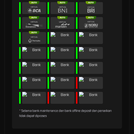
* Selama bank maintenance dan bank offline deposit dan penarikan
tidak dapat diproses