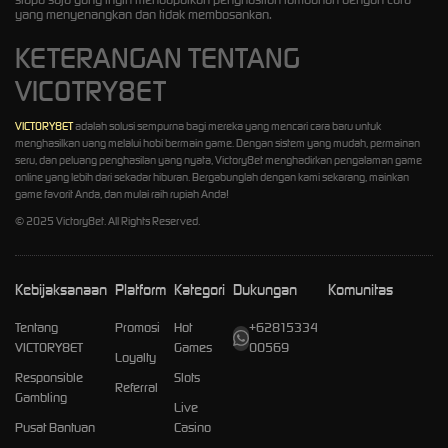
yang menyenangkan dan tidak membosankan.
KETERANGAN TENTANG
VICOTRY8ET
VICTORY8ET
adalah solusi sempurna bagi mereka yang mencari cara baru untuk
menghasilkan uang melalui hobi bermain game. Dengan sistem yang mudah, permainan
seru, dan peluang penghasilan yang nyata, Victory8et menghadirkan pengalaman game
online yang lebih dari sekadar hiburan. Bergabunglah dengan kami sekarang, mainkan
game favorit Anda, dan mulai raih rupiah Anda!
© 2025 Victory8et. All Rights Reserved.
Kebijaksanaan
Platform
Kategori
Dukungan
Komunitas
Tentang
Promosi
Hot
+62815334
VICTORY8ET
Games
00569
Loyalty
Responsible
Slots
Referral
Gambling
Live
Pusat Bantuan
Casino