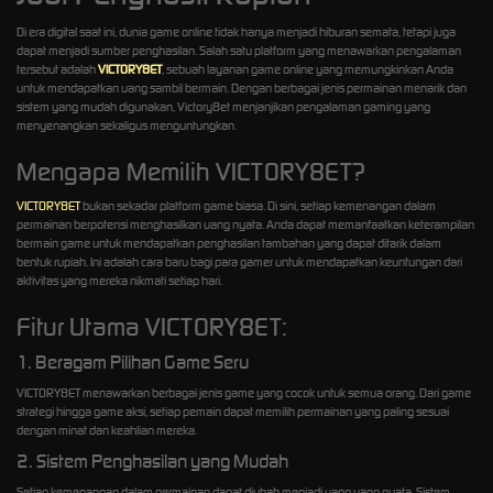
Di era digital saat ini, dunia game online tidak hanya menjadi hiburan semata, tetapi juga
dapat menjadi sumber penghasilan. Salah satu platform yang menawarkan pengalaman
tersebut adalah
VICTORY8ET
, sebuah layanan game online yang memungkinkan Anda
untuk mendapatkan uang sambil bermain. Dengan berbagai jenis permainan menarik dan
sistem yang mudah digunakan, Victory8et menjanjikan pengalaman gaming yang
menyenangkan sekaligus menguntungkan.
Mengapa Memilih VICTORY8ET?
VICTORY8ET
bukan sekadar platform game biasa. Di sini, setiap kemenangan dalam
permainan berpotensi menghasilkan uang nyata. Anda dapat memanfaatkan keterampilan
bermain game untuk mendapatkan penghasilan tambahan yang dapat ditarik dalam
bentuk rupiah. Ini adalah cara baru bagi para gamer untuk mendapatkan keuntungan dari
aktivitas yang mereka nikmati setiap hari.
Fitur Utama VICTORY8ET:
1. Beragam Pilihan Game Seru
VICTORY8ET menawarkan berbagai jenis game yang cocok untuk semua orang. Dari game
strategi hingga game aksi, setiap pemain dapat memilih permainan yang paling sesuai
dengan minat dan keahlian mereka.
2. Sistem Penghasilan yang Mudah
Setiap kemenangan dalam permainan dapat diubah menjadi uang yang nyata. Sistem