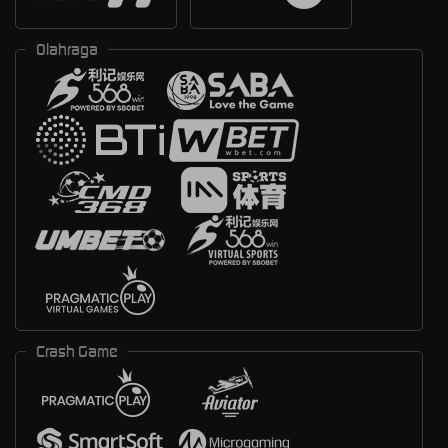
Olahraga
Crash Game