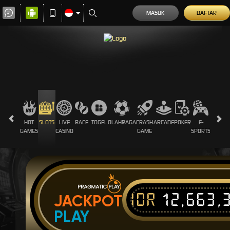
MASUK
DAFTAR
HOT
SLOTS
LIVE
RACE
TOGEL
OLAHRAGA
CRASH
ARCADE
POKER
E-
SABUN
GAMES
CASINO
GAME
SPORTS
AYAM
IDR
12,663,
JACKPOT
PLAY