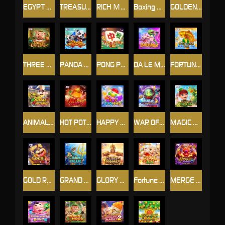
EGYPT BONANZA
TREASURE RAIDERS
RICH ＭAN
Boxing Riches
GOLDEN PANTHER
THREE LITTLE PIGS
PANDA DRAGON BOAT
PONG PONG HU
DA LE MEN
FORTUNE KOI
ANIMAL RACING
HOT POT PARTY
HAPPY DUO BAO
WAR OF THE UNIVERSE
MAGIC BEANS
GOLD RUSH
GRAND BLUE
GLORY OF ROME
Fortune Sheep
MERGE MAGIC