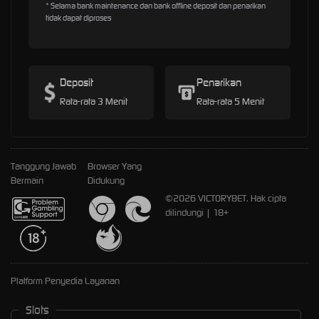
* Selama bank maintenance dan bank offline deposit dan penarikan
tidak dapat diproses
Deposit
Penarikan
Rata-rata 3 Menit
Rata-rata 5 Menit
Tanggung Jawab
Browser Yang
Bermain
Didukung
©2026 VICTORY8ET. Hak cipta
dilindungi | 18+
Platform Penyedia Layanan
Slots